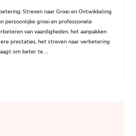
De
betering: Streven naar Groei en Ontwikkeling
Sleutel
n persoonlijke groei en professionele
tot
Groei
erbeteren van vaardigheden, het aanpakken
en
re prestaties, het streven naar verbetering
Succes
daagt om beter te …