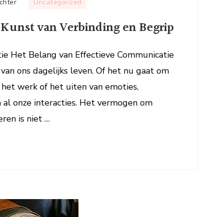
op
chter
Uncategorized
Effectief
 Kunst van Verbinding en Begrip
Communiceren:
De
Kunst
ie Het Belang van Effectieve Communicatie
van
van ons dagelijks leven. Of het nu gaat om
Verbinding
het werk of het uiten van emoties,
en
n al onze interacties. Het vermogen om
Begrip
ren is niet …