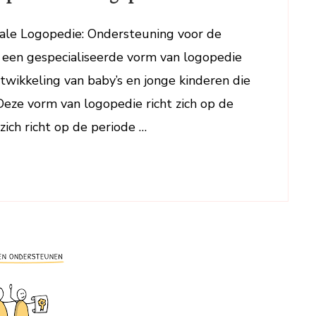
je
moet
bale Logopedie: Ondersteuning voor de
weten
s een gespecialiseerde vorm van logopedie
over
twikkeling van baby’s en jonge kinderen die
preverbale
Deze vorm van logopedie richt zich op de
logopedie
zich richt op de periode …