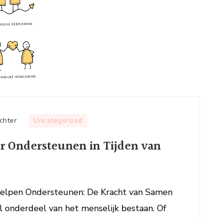
op
chter
Uncategorized
Hoe
 Ondersteunen in Tijden van
Kunnen
We
Elkaar
Beter
elpen Ondersteunen: De Kracht van Samen
Ondersteunen
 onderdeel van het menselijk bestaan. Of
in