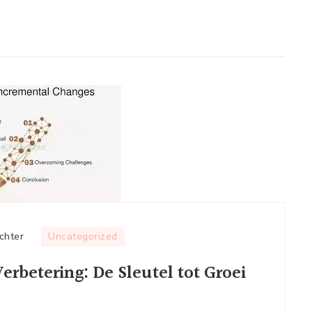
op
chter
Uncategorized
Streven
rbetering: De Sleutel tot Groei
naar
Voortdurende
Verbetering: