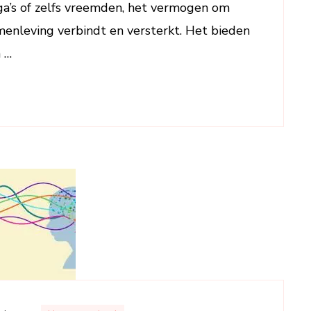
Tijden
ega’s of zelfs vreemden, het vermogen om
van
menleving verbindt en versterkt. Het bieden
Verandering?
 …