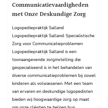
Communica
Communicatievaardigheden
met
met Onze Deskundige Zorg
Onze
Deskundig
Zorg
Logopediepraktijk Salland
Logopediepraktijk Salland: Specialistische
Zorg voor Communicatieproblemen
Logopediepraktijk Salland is een
toonaangevende zorginstelling die
gespecialiseerd is in het behandelen van
diverse communicatieproblemen bij zowel
kinderen als volwassenen. Met een team
van ervaren en deskundige logopedisten
bieden wij hoogwaardige zorg op maat
om onze cliënten te helpen hun