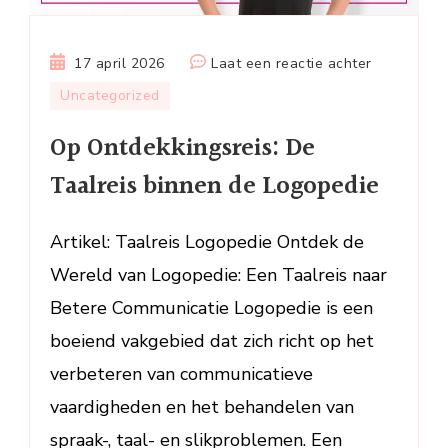
op
17 april 2026
Laat een reactie achter
Op
Uncategorized
Ontdekking
Op Ontdekkingsreis: De
De
Taalreis
Taalreis binnen de Logopedie
binnen
de
Artikel: Taalreis Logopedie Ontdek de
Logopedie
Wereld van Logopedie: Een Taalreis naar
Betere Communicatie Logopedie is een
boeiend vakgebied dat zich richt op het
verbeteren van communicatieve
vaardigheden en het behandelen van
spraak-, taal- en slikproblemen. Een