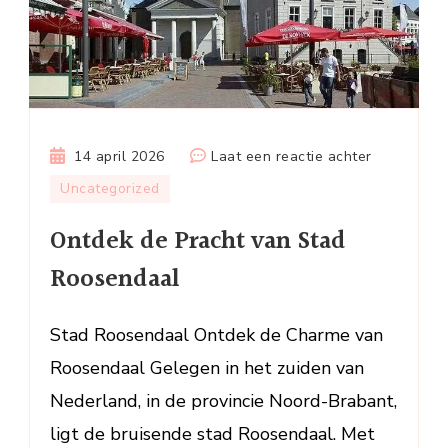
op
14 april 2026
Laat een reactie achter
Ontdek
Uncategorized
de
Ontdek de Pracht van Stad
Pracht
van
Roosendaal
Stad
Roosendaa
Stad Roosendaal Ontdek de Charme van
Roosendaal Gelegen in het zuiden van
Nederland, in de provincie Noord-Brabant,
ligt de bruisende stad Roosendaal. Met