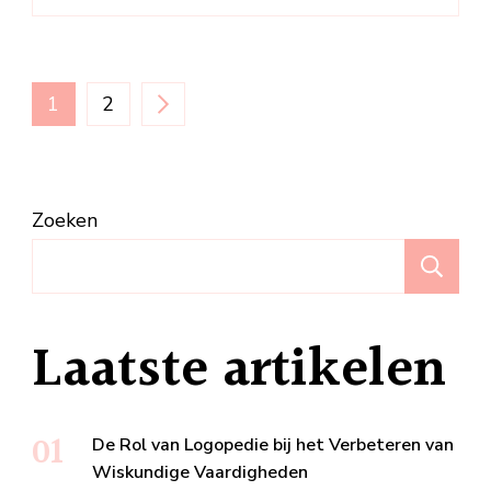
Berichten
PAGINA
PAGINA
1
2
paginering
Zoeken
Z
Laatste artikelen
De Rol van Logopedie bij het Verbeteren van
Wiskundige Vaardigheden