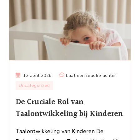
op
12 april 2026
Laat een reactie achter
De
Uncategorized
Cruciale
De Cruciale Rol van
Rol
van
Taalontwikkeling bij Kinderen
Taalontwik
bij
Taalontwikkeling van Kinderen De
Kinderen