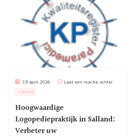
op
19 april 2026
Laat een reactie achter
Hoogwaard
salland
Logopediep
Hoogwaardige
in
Salland:
Logopediepraktijk in Salland:
Verbeter
Verbeter uw
uw