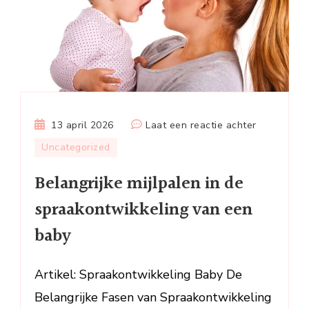
op
13 april 2026
Laat een reactie achter
Belangrijke
Uncategorized
mijlpalen
Belangrijke mijlpalen in de
in
de
spraakontwikkeling van een
spraakontw
baby
van
een
baby
Artikel: Spraakontwikkeling Baby De
Belangrijke Fasen van Spraakontwikkeling