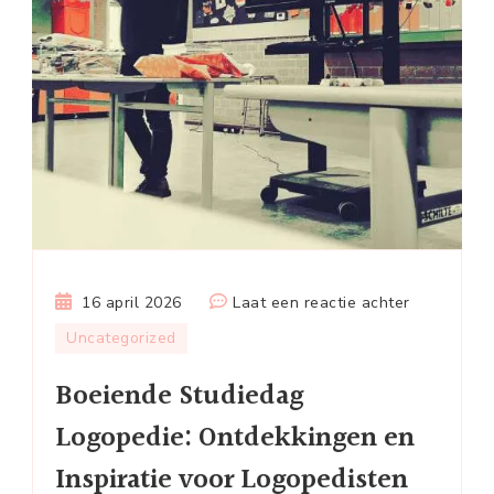
op
16 april 2026
Laat een reactie achter
Boeiende
Uncategorized
Studiedag
Boeiende Studiedag
Logopedie:
Ontdekkin
Logopedie: Ontdekkingen en
en
Inspiratie voor Logopedisten
Inspiratie