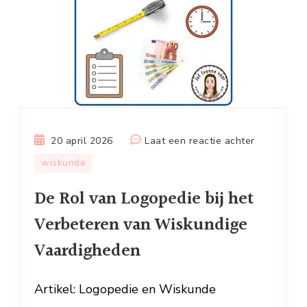
op
20 april 2026
Laat een reactie achter
De
wiskunde
Rol
De Rol van Logopedie bij het
van
Logopedie
Verbeteren van Wiskundige
bij
Vaardigheden
het
Verbeteren
van
Artikel: Logopedie en Wiskunde
Wiskundig