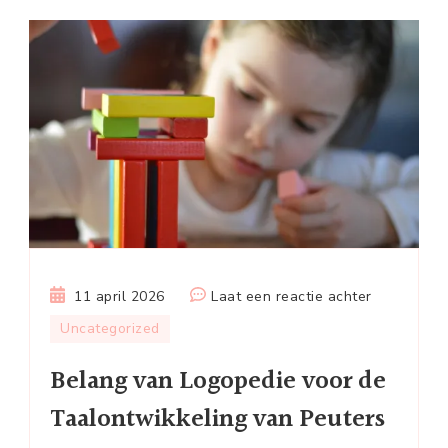
op
11 april 2026
Laat een reactie achter
Belang
Uncategorized
van
Belang van Logopedie voor de
Logopedie
voor
Taalontwikkeling van Peuters
de