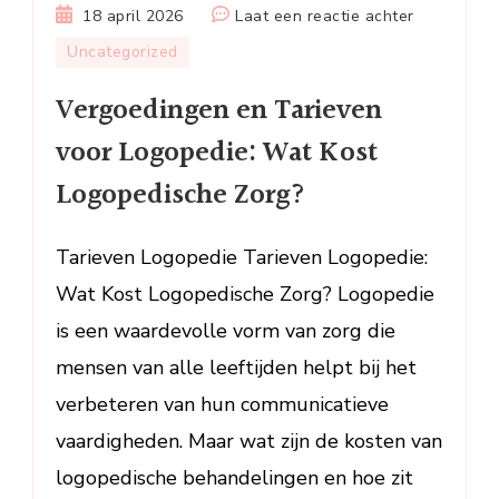
op
18 april 2026
Laat een reactie achter
Vergoedin
Uncategorized
en
Vergoedingen en Tarieven
Tarieven
voor
voor Logopedie: Wat Kost
Logopedie:
Logopedische Zorg?
Wat
Kost
Logopedis
Tarieven Logopedie Tarieven Logopedie:
Zorg?
Wat Kost Logopedische Zorg? Logopedie
is een waardevolle vorm van zorg die
mensen van alle leeftijden helpt bij het
verbeteren van hun communicatieve
vaardigheden. Maar wat zijn de kosten van
logopedische behandelingen en hoe zit