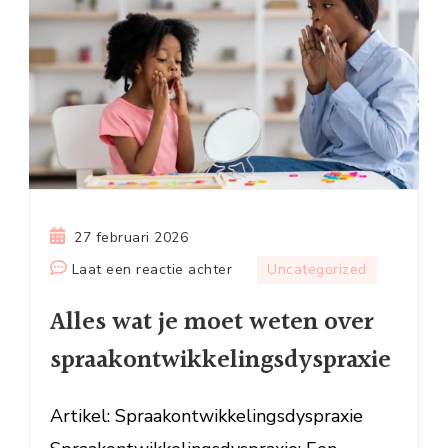
27 februari 2026
op
Laat een reactie achter
Uncategorized
Alles
Alles wat je moet weten over
wat
je
spraakontwikkelingsdyspraxie
moet
weten
Artikel: Spraakontwikkelingsdyspraxie
over