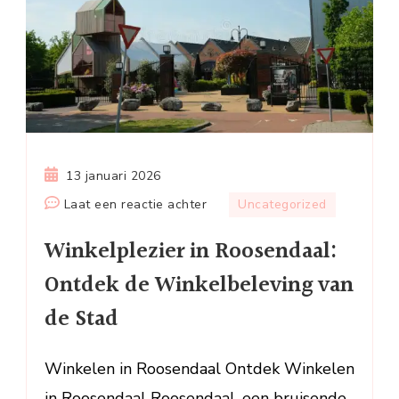
13 januari 2026
op
Laat een reactie achter
Uncategorized
Winkelplezier
Winkelplezier in Roosendaal:
in
Roosendaal:
Ontdek de Winkelbeleving van
Ontdek
de Stad
de
Winkelbeleving
van
Winkelen in Roosendaal Ontdek Winkelen
de
in Roosendaal Roosendaal, een bruisende