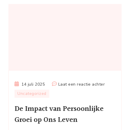
op
14 juli 2025
Laat een reactie achter
De
Uncategorized
Impact
De Impact van Persoonlijke
van
Persoonlijke
Groei op Ons Leven
Groei
op