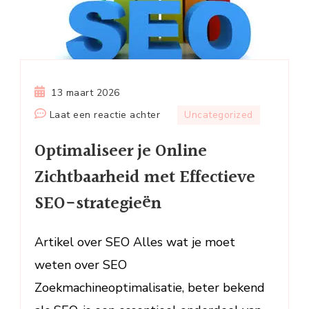
13 maart 2026
op
Laat een reactie achter
Uncategorized
Optimaliseer
Optimaliseer je Online
je
Online
Zichtbaarheid met Effectieve
Zichtbaarheid
SEO-strategieën
met
Effectieve
SEO-
Artikel over SEO Alles wat je moet
strategieën
weten over SEO
Zoekmachineoptimalisatie, beter bekend