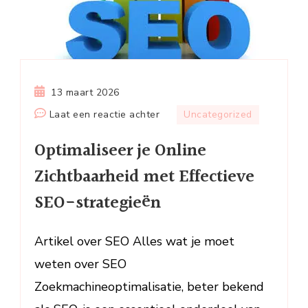
13 maart 2026
op
Laat een reactie achter
Uncategorized
Optimaliseer
Optimaliseer je Online
je
Online
Zichtbaarheid met Effectieve
Zichtbaarheid
SEO-strategieën
met
Effectieve
SEO-
Artikel over SEO Alles wat je moet
strategieën
weten over SEO
Zoekmachineoptimalisatie, beter bekend