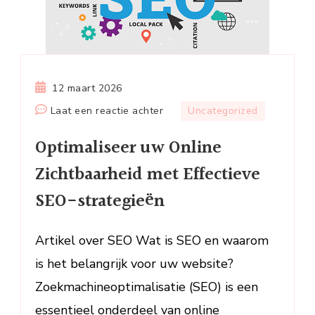
12 maart 2026
op
Laat een reactie achter
Uncategorized
Optimaliseer
Optimaliseer uw Online
uw
Online
Zichtbaarheid met Effectieve
Zichtbaarheid
SEO-strategieën
met
Effectieve
SEO-
Artikel over SEO Wat is SEO en waarom
strategieën
is het belangrijk voor uw website?
Zoekmachineoptimalisatie (SEO) is een
essentieel onderdeel van online