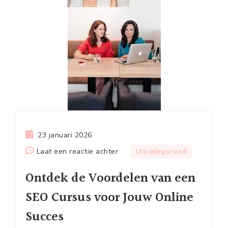
23 januari 2026
op
Laat een reactie achter
Uncategorized
Ontdek
Ontdek de Voordelen van een
de
Voordelen
SEO Cursus voor Jouw Online
van
Succes
een