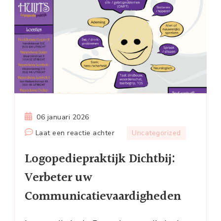
06 januari 2026
op
Laat een reactie achter
Uncategorized
Logopediepraktijk
Logopediepraktijk Dichtbij:
Dichtbij:
Verbeter
Verbeter uw
uw
Communicatievaardigheden
Communicatievaardigheden