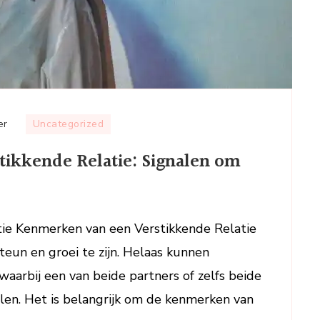
op
er
Uncategorized
De
ikkende Relatie: Signalen om
Kenmerken
van
een
Verstikkende
ie Kenmerken van een Verstikkende Relatie
Relatie:
steun en groei te zijn. Helaas kunnen
Signalen
om
aarbij een van beide partners of zelfs beide
op
len. Het is belangrijk om de kenmerken van
te