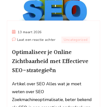
13 maart 2026
op
Laat een reactie achter
Uncategorized
Optimaliseer
Optimaliseer je Online
je
Online
Zichtbaarheid met Effectieve
Zichtbaarheid
SEO-strategieën
met
Effectieve
SEO-
Artikel over SEO Alles wat je moet
strategieën
weten over SEO
Zoekmachineoptimalisatie, beter bekend