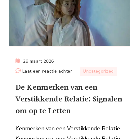
29 maart 2026
op
Laat een reactie achter
Uncategorized
De
De Kenmerken van een
Kenmerken
van
Verstikkende Relatie: Signalen
een
om op te Letten
Verstikkende
Relatie:
Signalen
Kenmerken van een Verstikkende Relatie
om
Kenmerken van een Verstikkende Relatie