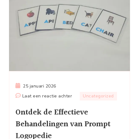
25 januari 2026
op
Laat een reactie achter
Uncategorized
Ontdek
Ontdek de Effectieve
de
Effectieve
Behandelingen van Prompt
Behandelingen
Logopedie
van