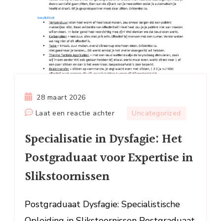
28 maart 2026
op
Laat een reactie achter
Uncategorized
Specialisatie
Specialisatie in Dysfagie: Het
in
Dysfagie:
Postgraduaat voor Expertise in
Het
Slikstoornissen
Postgraduaat
voor
Expertise
Postgraduaat Dysfagie: Specialistische
in
Opleiding in Slikstoornissen Postgraduaat