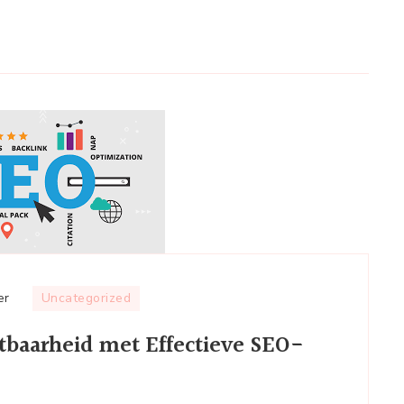
op
er
Uncategorized
Optimaliseer
tbaarheid met Effectieve SEO-
uw
Online
Zichtbaarheid