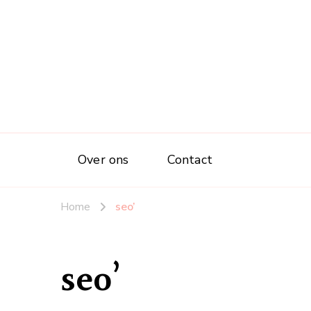
Over ons
Contact
Home
seo’
seo’