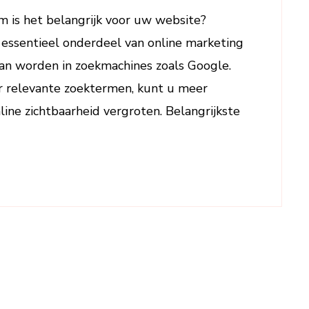
met
 is het belangrijk voor uw website?
Effectieve
 essentieel onderdeel van online marketing
SEO-
strategieën
n worden in zoekmachines zoals Google.
r relevante zoektermen, kunt u meer
ine zichtbaarheid vergroten. Belangrijkste