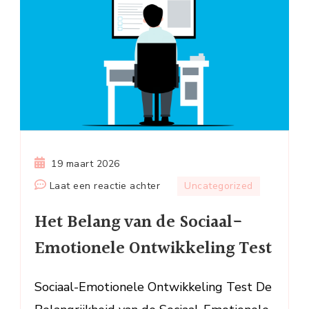
19 maart 2026
op
Laat een reactie achter
Uncategorized
Het
Het Belang van de Sociaal-
Belang
van
Emotionele Ontwikkeling Test
de
Sociaal-
Sociaal-Emotionele Ontwikkeling Test De
Emotionele