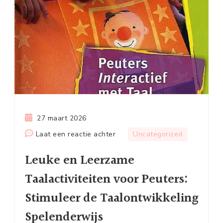
27 maart 2026
op
Laat een reactie achter
Uncategorized
Leuke
Leuke en Leerzame
en
Leerzame
Taalactiviteiten voor Peuters:
Taalactiviteiten
Stimuleer de Taalontwikkeling
voor
Peuters:
Spelenderwijs