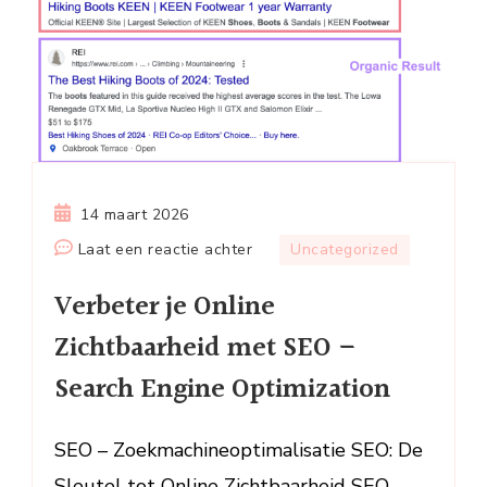
14 maart 2026
op
Laat een reactie achter
Uncategorized
Verbeter
Verbeter je Online
je
Online
Zichtbaarheid met SEO –
Zichtbaarheid
Search Engine Optimization
met
SEO
–
SEO – Zoekmachineoptimalisatie SEO: De
Search
Sleutel tot Online Zichtbaarheid SEO,