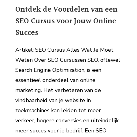
Ontdek
Ontdek de Voordelen van een
de
Voordelen
SEO Cursus voor Jouw Online
van
Succes
een
SEO
Cursus
Artikel: SEO Cursus Alles Wat Je Moet
voor
Weten Over SEO Cursussen SEO, oftewel
Jouw
Search Engine Optimization, is een
Online
essentieel onderdeel van online
Succes
marketing. Het verbeteren van de
vindbaarheid van je website in
zoekmachines kan leiden tot meer
verkeer, hogere conversies en uiteindelijk
meer succes voor je bedrijf. Een SEO