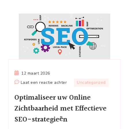
12 maart 2026
op
Laat een reactie achter
Uncategorized
Optimaliseer
Optimaliseer uw Online
uw
Online
Zichtbaarheid met Effectieve
Zichtbaarheid
SEO-strategieën
met
Effectieve