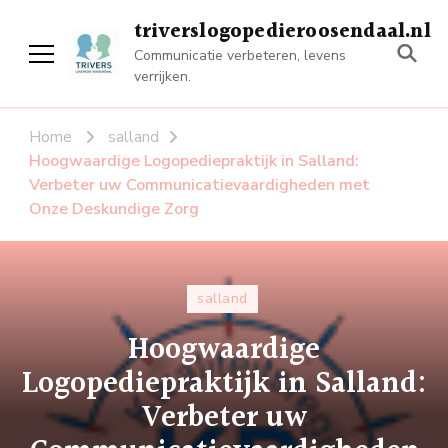
triverslogopedieroosendaal.nl
Communicatie verbeteren, levens
verrijken.
Home
salland
Hoogwaardige Logopediepraktijk in Salland:
Verbeter uw Communicatievaardigheden met
Onze Deskundige Zorg
salland
Hoogwaardige
Logopediepraktijk in Salland:
Verbeter uw