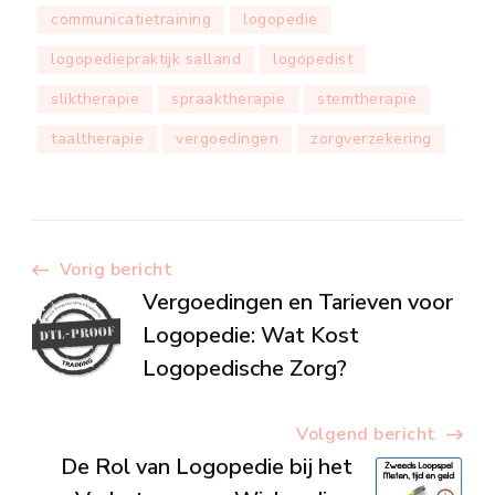
communicatietraining
logopedie
logopediepraktijk salland
logopedist
sliktherapie
spraaktherapie
stemtherapie
taaltherapie
vergoedingen
zorgverzekering
Berichtnavigatie
Vorig bericht
Vergoedingen en Tarieven voor
Logopedie: Wat Kost
Logopedische Zorg?
Volgend bericht
De Rol van Logopedie bij het