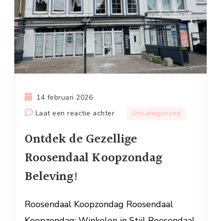
14 februari 2026
op
Laat een reactie achter
Uncategorized
Ontdek
Ontdek de Gezellige
de
Gezellige
Roosendaal Koopzondag
Roosendaal
Beleving!
Koopzondag
Beleving!
Roosendaal Koopzondag Roosendaal
Koopzondag: Winkelen in Stijl Roosendaal