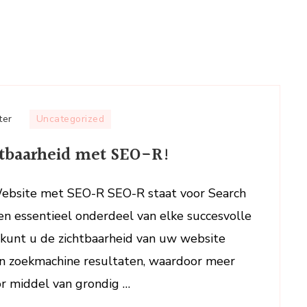
op
ter
Uncategorized
Optimaliseer
htbaarheid met SEO-R!
uw
Online
Zichtbaarheid
Website met SEO-R SEO-R staat voor Search
met
en essentieel onderdeel van elke succesvolle
SEO-
 kunt u de zichtbaarheid van uw website
R!
in zoekmachine resultaten, waardoor meer
or middel van grondig …