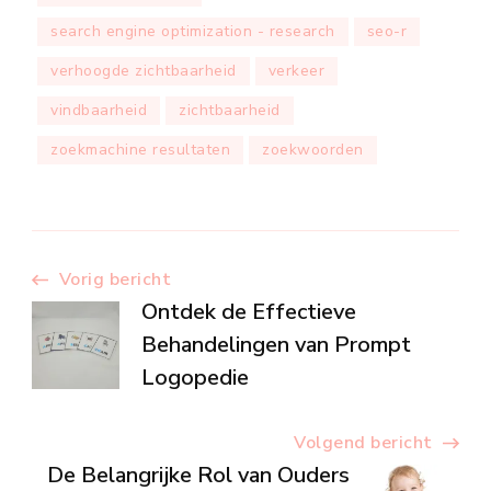
search engine optimization - research
seo-r
verhoogde zichtbaarheid
verkeer
vindbaarheid
zichtbaarheid
zoekmachine resultaten
zoekwoorden
Berichtnavigatie
Vorig bericht
Ontdek de Effectieve
Behandelingen van Prompt
Logopedie
Volgend bericht
De Belangrijke Rol van Ouders