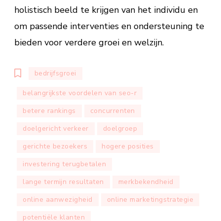
holistisch beeld te krijgen van het individu en
om passende interventies en ondersteuning te
bieden voor verdere groei en welzijn.
bedrijfsgroei
belangrijkste voordelen van seo-r
betere rankings
concurrenten
doelgericht verkeer
doelgroep
gerichte bezoekers
hogere posities
investering terugbetalen
lange termijn resultaten
merkbekendheid
online aanwezigheid
online marketingstrategie
potentiële klanten