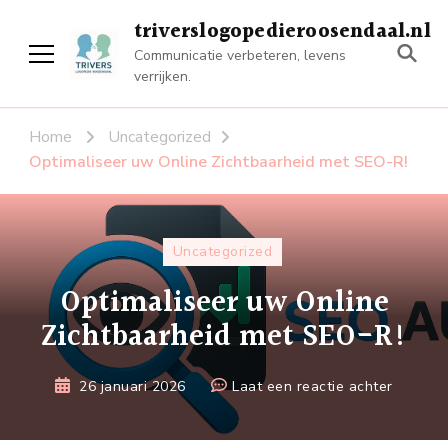
triverslogopedieroosendaal.nl
Communicatie verbeteren, levens
verrijken.
Home
Uncategorized
Optimaliseer uw Online Zichtbaarheid met SEO-R!
Uncategorized
Optimaliseer uw Online
Zichtbaarheid met SEO-R!
op
26 januari 2026
Laat een reactie achter
Optimal
uw