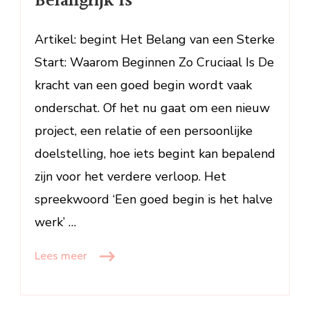
Belangrijk Is
Beginnen:
Waarom
Starten
Artikel: begint Het Belang van een Sterke
Zo
Start: Waarom Beginnen Zo Cruciaal Is De
Belangrijk
kracht van een goed begin wordt vaak
Is
onderschat. Of het nu gaat om een nieuw
project, een relatie of een persoonlijke
doelstelling, hoe iets begint kan bepalend
zijn voor het verdere verloop. Het
spreekwoord ‘Een goed begin is het halve
werk’ …
Lees meer