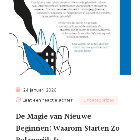
24 januari 2026
op
Laat een reactie achter
Uncategorized
De
De Magie van Nieuwe
Magie
van
Beginnen: Waarom Starten Zo
Nieuwe