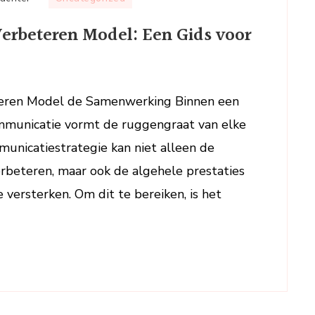
Het
erbeteren Model: Een Gids voor
Interne
Communicatie
Verbeteren
Model:
teren Model de Samenwerking Binnen een
Een
ommunicatie vormt de ruggengraat van elke
Gids
voor
mmunicatiestrategie kan niet alleen de
Effectieve
beteren, maar ook de algehele prestaties
Samenwerking
 versterken. Om dit te bereiken, is het