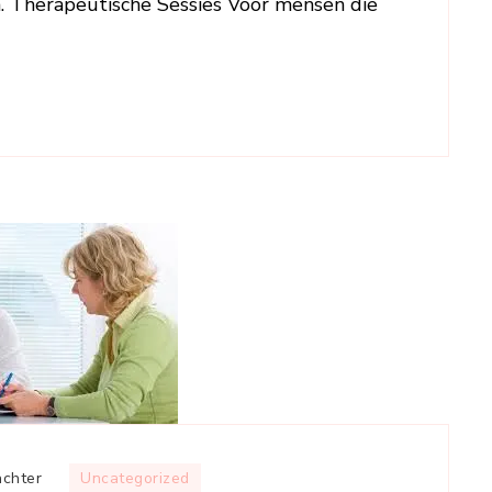
. Therapeutische Sessies Voor mensen die
op
achter
Uncategorized