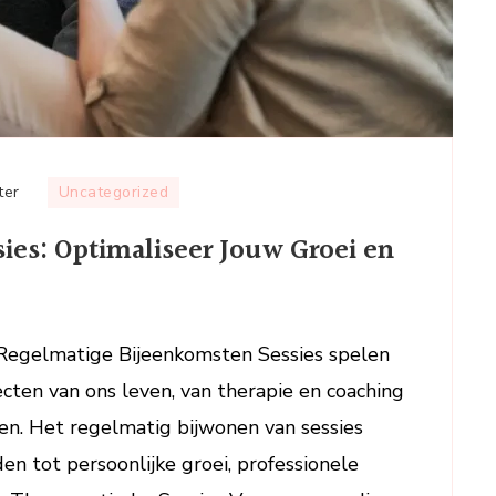
op
ter
Uncategorized
De
sies: Optimaliseer Jouw Groei en
Kracht
van
Reguliere
Sessies:
n Regelmatige Bijeenkomsten Sessies spelen
Optimaliseer
ecten van ons leven, van therapie en coaching
Jouw
Groei
gen. Het regelmatig bijwonen van sessies
en
en tot persoonlijke groei, professionele
Ontwikkeling