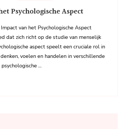
De
het Psychologische Aspect
Intrigerende
Wereld
van
n Impact van het Psychologische Aspect
het
d dat zich richt op de studie van menselijk
Psychologische
hologische aspect speelt een cruciale rol in
Aspect
 denken, voelen en handelen in verschillende
ze psychologische …