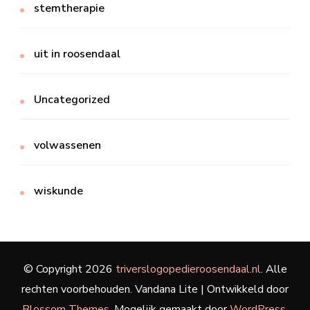
stemtherapie
uit in roosendaal
Uncategorized
volwassenen
wiskunde
© Copyright 2026
triverslogopedieroosendaal.nl
. Alle
rechten voorbehouden.
Vandana Lite | Ontwikkeld door
Blossom Themes
. Mogelijk gemaakt door
WordPress
.