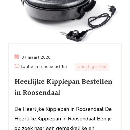
07 maart 2026
op
Laat een reactie achter
Uncategorized
Heerlijke
Heerlijke Kippiepan Bestellen
Kippiepan
Bestellen
in Roosendaal
in
Roosendaal
De Heerlijke Kippiepan in Roosendaal De
Heerlijke Kippiepan in Roosendaal Ben je
op zoek naar een gemakkelijke en