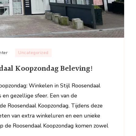
op
hter
Uncategorized
Ontdek
daal Koopzondag Beleving!
de
Gezellige
Roosendaal
opzondag: Winkelen in Stijl Roosendaal
Koopzondag
 en gezellige sfeer. Een van de
Beleving!
 de Roosendaal Koopzondag. Tijdens deze
eten van extra winkeluren en een unieke
 Op de Roosendaal Koopzondag komen zowel