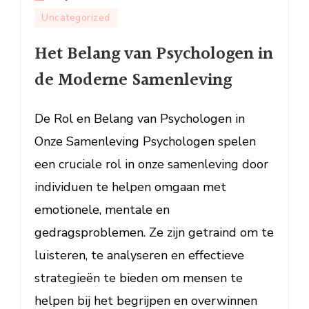
Het
Uncategorized
Belang
Het Belang van Psychologen in
van
Psychologe
de Moderne Samenleving
in
de
De Rol en Belang van Psychologen in
Moderne
Samenlevin
Onze Samenleving Psychologen spelen
een cruciale rol in onze samenleving door
individuen te helpen omgaan met
emotionele, mentale en
gedragsproblemen. Ze zijn getraind om te
luisteren, te analyseren en effectieve
strategieën te bieden om mensen te
helpen bij het begrijpen en overwinnen