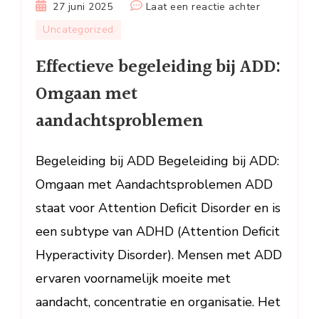
op
27 juni 2025
Laat een reactie achter
Effectieve
Uncategorized
begeleiding
Effectieve begeleiding bij ADD:
bij
ADD:
Omgaan met
Omgaan
aandachtsproblemen
met
aandachtsp
Begeleiding bij ADD Begeleiding bij ADD:
Omgaan met Aandachtsproblemen ADD
staat voor Attention Deficit Disorder en is
een subtype van ADHD (Attention Deficit
Hyperactivity Disorder). Mensen met ADD
ervaren voornamelijk moeite met
aandacht, concentratie en organisatie. Het