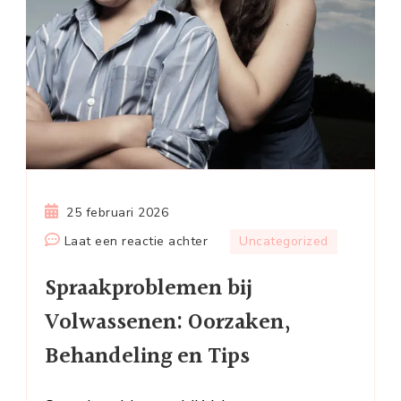
25 februari 2026
op
Laat een reactie achter
Uncategorized
Spraakproblemen
Spraakproblemen bij
bij
Volwassenen:
Volwassenen: Oorzaken,
Oorzaken,
Behandeling en Tips
Behandeling
en