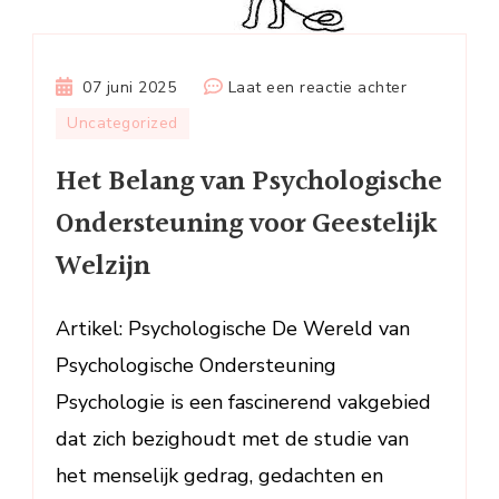
op
07 juni 2025
Laat een reactie achter
Het
Uncategorized
Belang
Het Belang van Psychologische
van
Psychologis
Ondersteuning voor Geestelijk
Ondersteun
Welzijn
voor
Geestelijk
Welzijn
Artikel: Psychologische De Wereld van
Psychologische Ondersteuning
Psychologie is een fascinerend vakgebied
dat zich bezighoudt met de studie van
het menselijk gedrag, gedachten en