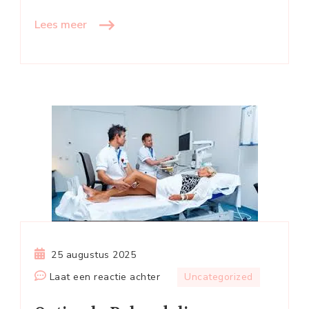
Lees meer
25 augustus 2025
op
Laat een reactie achter
Uncategorized
Optimale