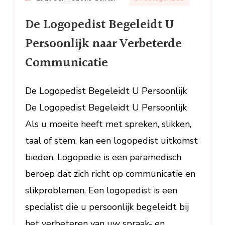
De
De Logopedist Begeleidt U
Logopedist
Begeleidt
Persoonlijk naar Verbeterde
U
Communicatie
Persoonlijk
naar
Verbeterde
De Logopedist Begeleidt U Persoonlijk
Communicatie
De Logopedist Begeleidt U Persoonlijk
Als u moeite heeft met spreken, slikken,
taal of stem, kan een logopedist uitkomst
bieden. Logopedie is een paramedisch
beroep dat zich richt op communicatie en
slikproblemen. Een logopedist is een
specialist die u persoonlijk begeleidt bij
het verbeteren van uw spraak- en