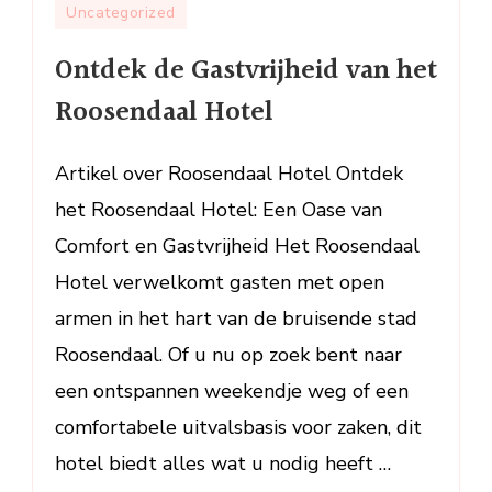
Ontdek
Uncategorized
de
Ontdek de Gastvrijheid van het
Gastvrijheid
van
Roosendaal Hotel
het
Roosendaal
Artikel over Roosendaal Hotel Ontdek
Hotel
het Roosendaal Hotel: Een Oase van
Comfort en Gastvrijheid Het Roosendaal
Hotel verwelkomt gasten met open
armen in het hart van de bruisende stad
Roosendaal. Of u nu op zoek bent naar
een ontspannen weekendje weg of een
comfortabele uitvalsbasis voor zaken, dit
hotel biedt alles wat u nodig heeft …