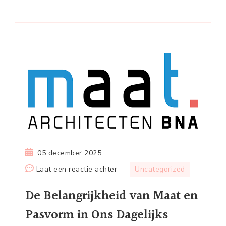
05 december 2025
op
Laat een reactie achter
Uncategorized
De
De Belangrijkheid van Maat en
Belangrijkheid
van
Pasvorm in Ons Dagelijks
Maat