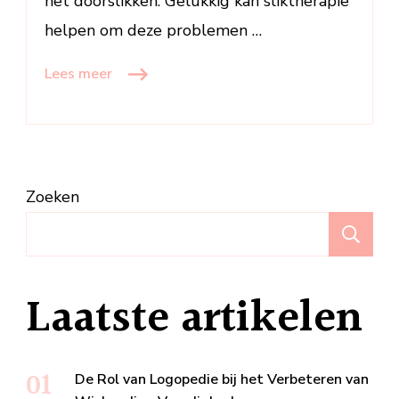
het doorslikken. Gelukkig kan sliktherapie
helpen om deze problemen …
Lees meer
Zoeken
Z
Laatste artikelen
De Rol van Logopedie bij het Verbeteren van