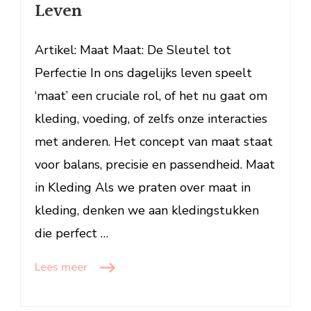
Leven
en
Pasvorm
in
Artikel: Maat Maat: De Sleutel tot
Ons
Perfectie In ons dagelijks leven speelt
Dagelijks
‘maat’ een cruciale rol, of het nu gaat om
Leven
kleding, voeding, of zelfs onze interacties
met anderen. Het concept van maat staat
voor balans, precisie en passendheid. Maat
in Kleding Als we praten over maat in
kleding, denken we aan kledingstukken
die perfect …
Lees meer