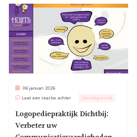
06 januari 2026
op
Laat een reactie achter
Uncategorized
Logopediepraktijk
Logopediepraktijk Dichtbij:
Dichtbij:
Verbeter
Verbeter uw
uw