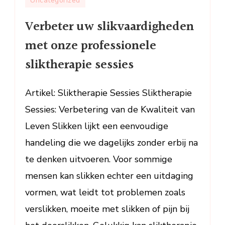
Uncategorized
uw
Verbeter uw slikvaardigheden
slikvaardig
met
met onze professionele
onze
sliktherapie sessies
professione
sliktherapie
sessies
Artikel: Sliktherapie Sessies Sliktherapie
Sessies: Verbetering van de Kwaliteit van
Leven Slikken lijkt een eenvoudige
handeling die we dagelijks zonder erbij na
te denken uitvoeren. Voor sommige
mensen kan slikken echter een uitdaging
vormen, wat leidt tot problemen zoals
verslikken, moeite met slikken of pijn bij