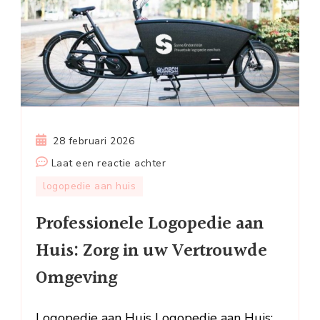
28 februari 2026
op
Laat een reactie achter
Professionele
logopedie aan huis
Logopedie
Professionele Logopedie aan
aan
Huis:
Huis: Zorg in uw Vertrouwde
Zorg
Omgeving
in
uw
Vertrouwde
Logopedie aan Huis Logopedie aan Huis: