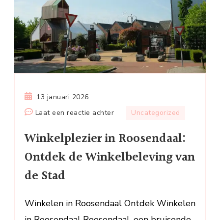
13 januari 2026
op
Laat een reactie achter
Uncategorized
Winkelplezier
Winkelplezier in Roosendaal:
in
Roosendaal:
Ontdek de Winkelbeleving van
Ontdek
de Stad
de
Winkelbeleving
van
Winkelen in Roosendaal Ontdek Winkelen
de
in Roosendaal Roosendaal, een bruisende