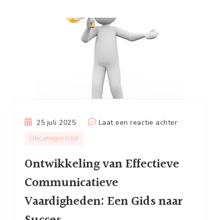
op
25 juli 2025
Laat een reactie achter
Ontwikkelin
Uncategorized
van
Ontwikkeling van Effectieve
Effectieve
Communicati
Communicatieve
Vaardighede
Vaardigheden: Een Gids naar
Een
Gids