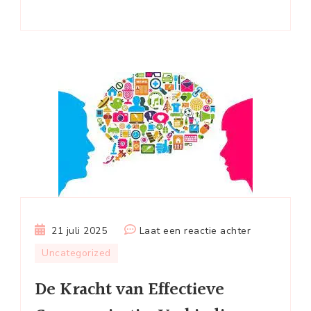
op
21 juli 2025
Laat een reactie achter
De
Uncategorized
Kracht
De Kracht van Effectieve
van
Effectieve