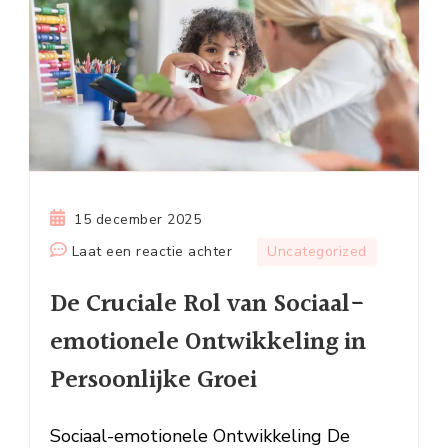
15 december 2025
op
Laat een reactie achter
Uncategorized
De
De Cruciale Rol van Sociaal-
Cruciale
Rol
emotionele Ontwikkeling in
van
Persoonlijke Groei
Sociaal-
emotionele
Ontwikkeling
Sociaal-emotionele Ontwikkeling De