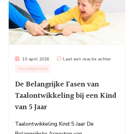
op
10 april 2026
Laat een reactie achter
De
Uncategorized
Belangrijke
De Belangrijke Fasen van
Fasen
van
Taalontwikkeling bij een Kind
Taalontwik
van 5 Jaar
bij
een
Kind
Taalontwikkeling Kind 5 Jaar De
van
Belangrijkste Aspecten van