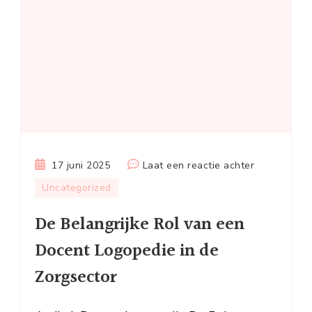
op
17 juni 2025
Laat een reactie achter
De
Uncategorized
Belangrijke
De Belangrijke Rol van een
Rol
van
Docent Logopedie in de
een
Zorgsector
Docent
Logopedie
in