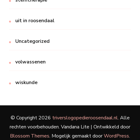
stemtherapie
uit in roosendaal
Uncategorized
volwassenen
wiskunde
© Copyright 2026
triverslogopedieroosendaal.nl
. Alle
rechten voorbehouden.
Vandana Lite | Ontwikkeld door
Blossom Themes
. Mogelijk gemaakt door
WordPress
.