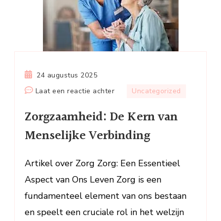
24 augustus 2025
op
Laat een reactie achter
Uncategorized
Zorgzaamheid:
Zorgzaamheid: De Kern van
De
Kern
Menselijke Verbinding
van
Menselijke
Artikel over Zorg Zorg: Een Essentieel
Verbinding
Aspect van Ons Leven Zorg is een
fundamenteel element van ons bestaan
en speelt een cruciale rol in het welzijn