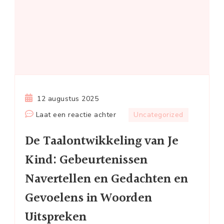
12 augustus 2025
op
Laat een reactie achter
Uncategorized
De
De Taalontwikkeling van Je
Taalontwikkeling
van
Kind: Gebeurtenissen
Je
Navertellen en Gedachten en
Kind:
Gebeurtenissen
Gevoelens in Woorden
Navertellen
Uitspreken
en