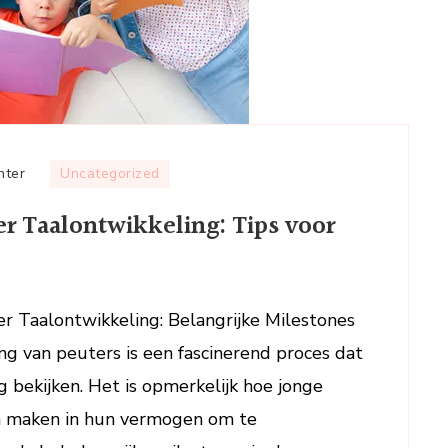
op
hter
Uncategorized
Belang
r Taalontwikkeling: Tips voor
van
Stimuleren
Peuter
Taalontwikkeling:
er Taalontwikkeling: Belangrijke Milestones
Tips
ng van peuters is een fascinerend proces dat
voor
Ouders
 bekijken. Het is opmerkelijk hoe jonge
en maken in hun vermogen om te