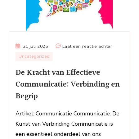
op
21 juli 2025
Laat een reactie achter
De
Uncategorized
Kracht
De Kracht van Effectieve
van
Effectieve
Communicatie: Verbinding en
Communicati
Begrip
Verbinding
en
Begrip
Artikel: Communicatie Communicatie: De
Kunst van Verbinding Communicatie is
een essentieel onderdeel van ons