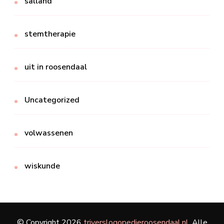
salland
stemtherapie
uit in roosendaal
Uncategorized
volwassenen
wiskunde
© Copyright 2026
triverslogopedieroosendaal.nl
. Alle