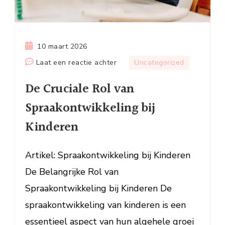
10 maart 2026
op
Laat een reactie achter
Uncategorized
De
De Cruciale Rol van
Cruciale
Rol
Spraakontwikkeling bij
van
Kinderen
Spraakontwikkeling
bij
Kinderen
Artikel: Spraakontwikkeling bij Kinderen
De Belangrijke Rol van
Spraakontwikkeling bij Kinderen De
spraakontwikkeling van kinderen is een
essentieel aspect van hun algehele groei