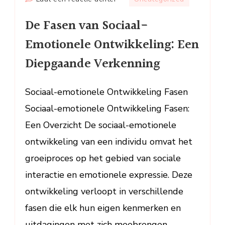
De
De Fasen van Sociaal-
Fasen
van
Emotionele Ontwikkeling: Een
Sociaal-
Diepgaande Verkenning
Emotionele
Ontwikkeling:
Een
Sociaal-emotionele Ontwikkeling Fasen
Diepgaande
Sociaal-emotionele Ontwikkeling Fasen:
Verkenning
Een Overzicht De sociaal-emotionele
ontwikkeling van een individu omvat het
groeiproces op het gebied van sociale
interactie en emotionele expressie. Deze
ontwikkeling verloopt in verschillende
fasen die elk hun eigen kenmerken en
uitdagingen met zich meebrengen.