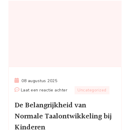
08 augustus 2025
op
Laat een reactie achter
Uncategorized
De
De Belangrijkheid van
Belangrijkheid
van
Normale Taalontwikkeling bij
Normale
Kinderen
Taalontwikkeling