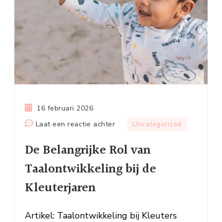
16 februari 2026
op
Laat een reactie achter
Uncategorized
De
De Belangrijke Rol van
Belangrijke
Rol
Taalontwikkeling bij de
van
Kleuterjaren
Taalontwikkeling
bij
de
Artikel: Taalontwikkeling bij Kleuters