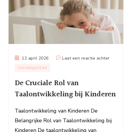
op
12 april 2026
Laat een reactie achter
De
Uncategorized
Cruciale
De Cruciale Rol van
Rol
van
Taalontwikkeling bij Kinderen
Taalontwik
bij
Taalontwikkeling van Kinderen De
Kinderen
Belangrijke Rol van Taalontwikkeling bij
Kinderen De taalontwikkeling van