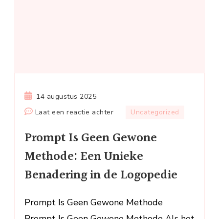
14 augustus 2025
op
Laat een reactie achter
Uncategorized
Prompt
Prompt Is Geen Gewone
Is
Geen
Methode: Een Unieke
Gewone
Benadering in de Logopedie
Methode:
Een
Unieke
Prompt Is Geen Gewone Methode
Benadering
Prompt Is Geen Gewone Methode Als het