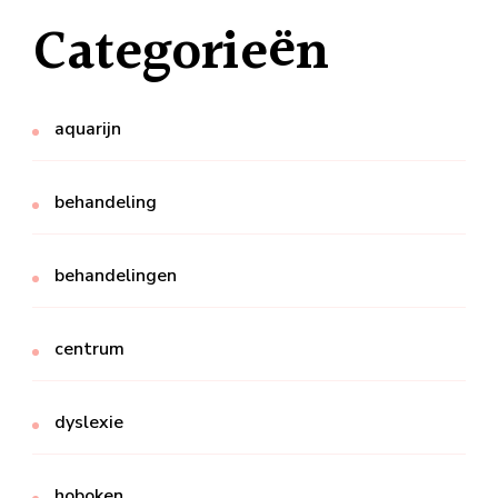
Categorieën
aquarijn
behandeling
behandelingen
centrum
dyslexie
hoboken