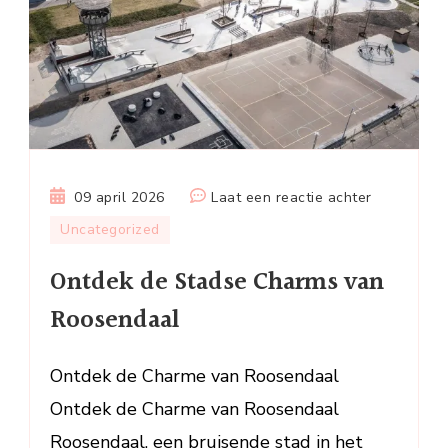
op
09 april 2026
Laat een reactie achter
Ontdek
Uncategorized
de
Ontdek de Stadse Charms van
Stadse
Charms
Roosendaal
van
Roosendaa
Ontdek de Charme van Roosendaal
Ontdek de Charme van Roosendaal
Roosendaal, een bruisende stad in het