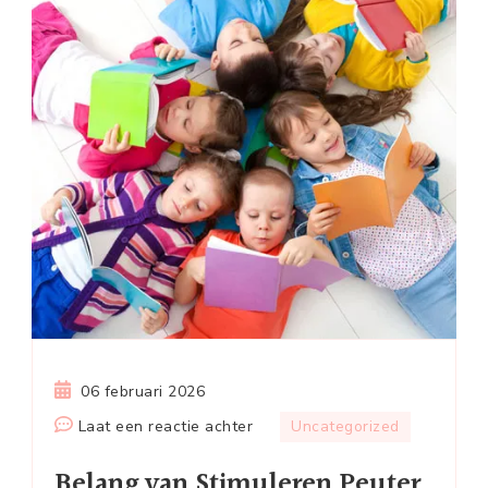
06 februari 2026
op
Laat een reactie achter
Uncategorized
Belang
Belang van Stimuleren Peuter
van