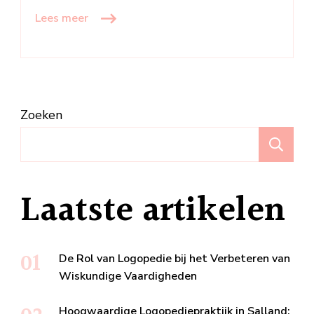
Lees meer
Zoeken
Z
Laatste artikelen
De Rol van Logopedie bij het Verbeteren van
Wiskundige Vaardigheden
Hoogwaardige Logopediepraktijk in Salland: