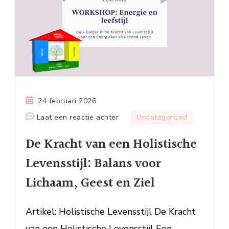
24 februari 2026
op
Laat een reactie achter
Uncategorized
De
De Kracht van een Holistische
Kracht
van
Levensstijl: Balans voor
een
Lichaam, Geest en Ziel
Holistische
Levensstijl:
Balans
Artikel: Holistische Levensstijl De Kracht
voor
van een Holistische Levensstijl Een