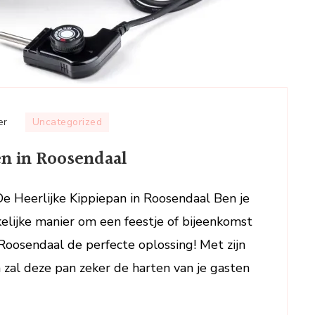
op
er
Uncategorized
Heerlijke
en in Roosendaal
Kippiepan
Bestellen
in
De Heerlijke Kippiepan in Roosendaal Ben je
Roosendaal
elijke manier om een feestje of bijeenkomst
 Roosendaal de perfecte oplossing! Met zijn
 zal deze pan zeker de harten van je gasten