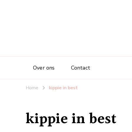
Over ons
Contact
Home
kippie in best
kippie in best