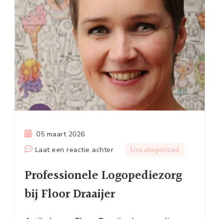
05 maart 2026
op
Laat een reactie achter
Uncategorized
Professionele
Professionele Logopediezorg
Logopediezorg
bij
bij Floor Draaijer
Floor
Draaijer