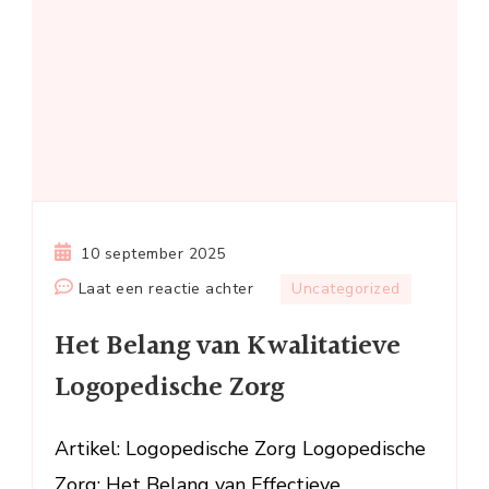
10 september 2025
op
Laat een reactie achter
Uncategorized
Het
Het Belang van Kwalitatieve
Belang
van
Logopedische Zorg
Kwalitatieve
Logopedische
Artikel: Logopedische Zorg Logopedische
Zorg
Zorg: Het Belang van Effectieve