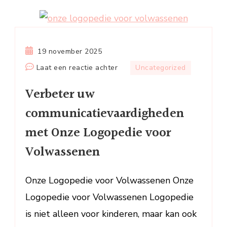
19 november 2025
op
Laat een reactie achter
Uncategorized
Verbeter
Verbeter uw
uw
communicatievaardigheden
communicatievaardigheden
met
met Onze Logopedie voor
Onze
Logopedie
Volwassenen
voor
Volwassenen
Onze Logopedie voor Volwassenen Onze
Logopedie voor Volwassenen Logopedie
is niet alleen voor kinderen, maar kan ook