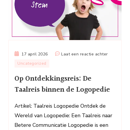
op
17 april 2026
Laat een reactie achter
Op
Uncategorized
Ontdekking
Op Ontdekkingsreis: De
De
Taalreis
Taalreis binnen de Logopedie
binnen
de
Artikel: Taalreis Logopedie Ontdek de
Logopedie
Wereld van Logopedie: Een Taalreis naar
Betere Communicatie Logopedie is een