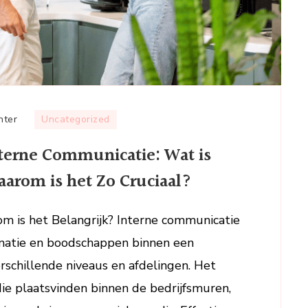
op
hter
Uncategorized
Het
nterne Communicatie: Wat is
Belang
van
arom is het Zo Cruciaal?
Effectieve
Interne
m is het Belangrijk? Interne communicatie
Communicatie:
ormatie en boodschappen binnen een
Wat
is
rschillende niveaus en afdelingen. Het
Interne
e plaatsvinden binnen de bedrijfsmuren,
Communicatie