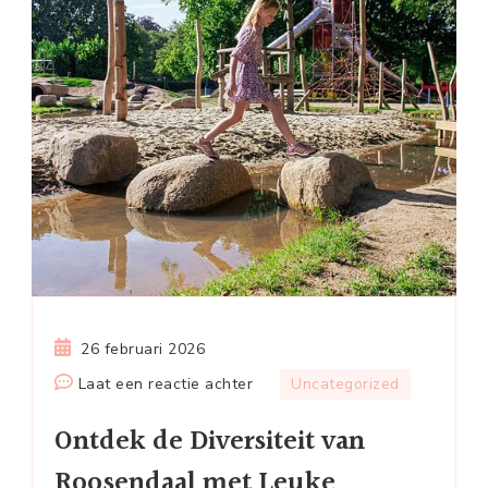
26 februari 2026
op
Laat een reactie achter
Uncategorized
Ontdek
Ontdek de Diversiteit van
de
Diversiteit
Roosendaal met Leuke