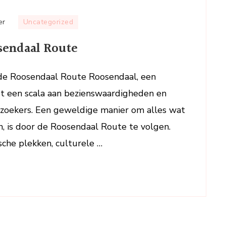
op
er
Uncategorized
Verken
sendaal Route
de
Betoverende
Roosendaal
e Roosendaal Route Roosendaal, een
Route
dt een scala aan bezienswaardigheden en
bezoekers. Een geweldige manier om alles wat
n, is door de Roosendaal Route te volgen.
sche plekken, culturele …