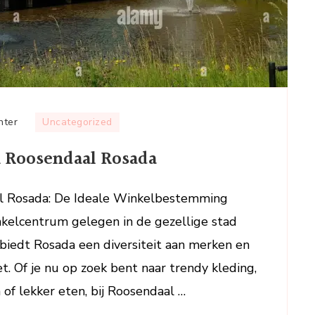
op
hter
Uncategorized
Ontdek
n Roosendaal Rosada
de
Winkelpracht
van
l Rosada: De Ideale Winkelbestemming
Roosendaal
kelcentrum gelegen in de gezellige stad
Rosada
biedt Rosada een diversiteit aan merken en
. Of je nu op zoek bent naar trendy kleding,
 of lekker eten, bij Roosendaal …