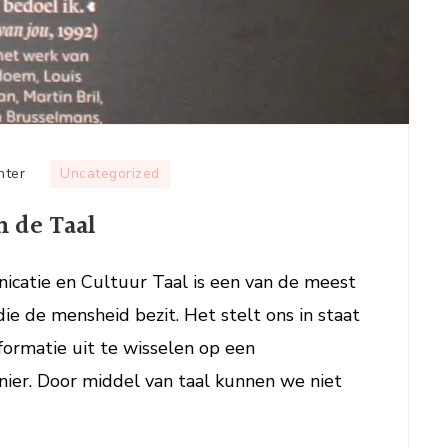
op
hter
Uncategorized
De
n de Taal
Kracht
en
Schoonheid
icatie en Cultuur Taal is een van de meest
van
ie de mensheid bezit. Het stelt ons in staat
de
formatie uit te wisselen op een
Taal
ier. Door middel van taal kunnen we niet