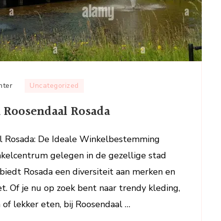
op
hter
Uncategorized
Ontdek
n Roosendaal Rosada
de
Winkelpracht
van
l Rosada: De Ideale Winkelbestemming
Roosendaal
kelcentrum gelegen in de gezellige stad
Rosada
biedt Rosada een diversiteit aan merken en
. Of je nu op zoek bent naar trendy kleding,
 of lekker eten, bij Roosendaal …