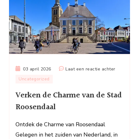
op
03 april 2026
Laat een reactie achter
Verken
Uncategorized
de
Verken de Charme van de Stad
Charme
van
Roosendaal
de
Stad
Ontdek de Charme van Roosendaal
Roosendaa
Gelegen in het zuiden van Nederland, in