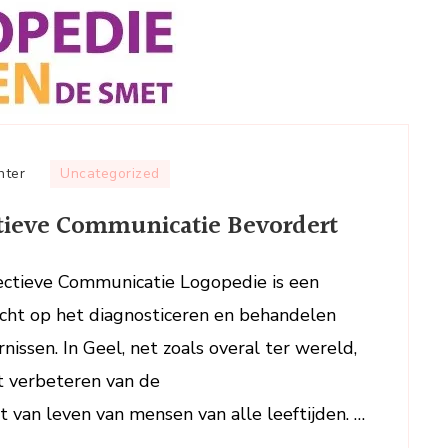
op
hter
Uncategorized
Hoe
ctieve Communicatie Bevordert
Logopedie
in
Geel
ectieve Communicatie Logopedie is een
Effectieve
richt op het diagnosticeren en behandelen
Communicatie
nissen. In Geel, net zoals overal ter wereld,
Bevordert
et verbeteren van de
 van leven van mensen van alle leeftijden. …