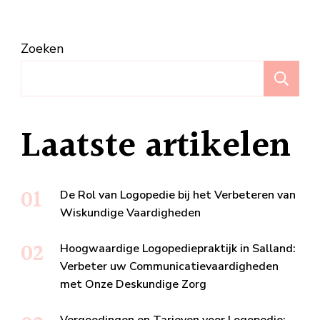
Zoeken
Z
Laatste artikelen
De Rol van Logopedie bij het Verbeteren van
Wiskundige Vaardigheden
Hoogwaardige Logopediepraktijk in Salland:
Verbeter uw Communicatievaardigheden
met Onze Deskundige Zorg
Vergoedingen en Tarieven voor Logopedie: