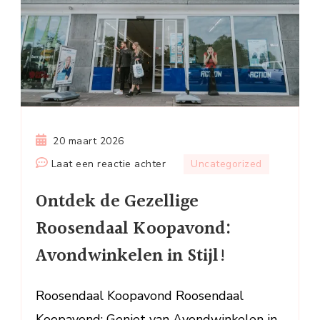
20 maart 2026
op
Laat een reactie achter
Uncategorized
Ontdek
Ontdek de Gezellige
de
Gezellige
Roosendaal Koopavond:
Roosendaal
Avondwinkelen in Stijl!
Koopavond:
Avondwinkelen
in
Roosendaal Koopavond Roosendaal
Stijl!
Koopavond: Geniet van Avondwinkelen in